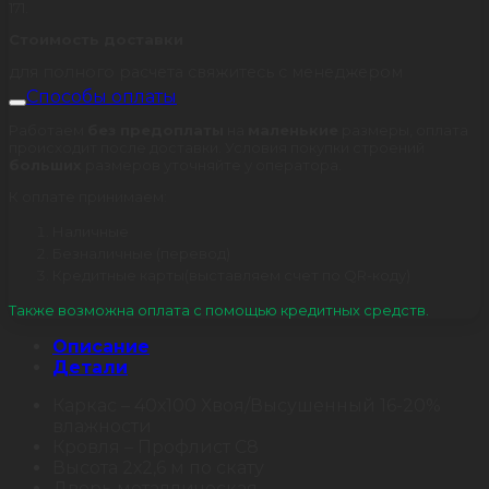
171.
Стоимость доставки
для полного расчета свяжитесь с менеджером
Способы оплаты
Работаем
без предоплаты
на
маленькие
размеры, оплата
происходит после доставки. Условия покупки строений
больших
размеров уточняйте у оператора.
К оплате принимаем:
Наличные
Безналичные (перевод)
Кредитные карты(выставляем счет по QR-коду)
Также возможна оплата с помощью кредитных средств.
Описание
Детали
Каркас – 40х100 Хвоя/Высушенный 16-20%
влажности
Кровля – Профлист С8
Высота 2х2,6 м по скату
Дверь металлическая