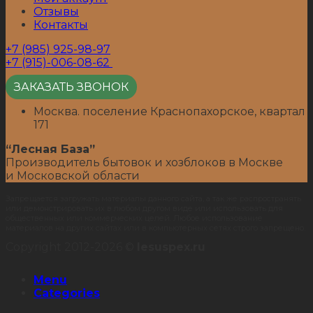
Отзывы
Контакты
+7 (985) 925-98-97
+7 (915)-006-08-62
ЗАКАЗАТЬ ЗВОНОК
Москва. поселение Краснопахорское, квартал
171
“Лесная База”
Производитель бытовок и хозблоков в Москве
и Московской области
Запрещается загружать материалы данного сайта, а так же распространять
или демонстрировать их в любом другом виде или использовать для
общественных или коммерческих целей. Любое использование
материалов на других сайтах или в компьютерных сетях строго запрещено.
Copyright 2012-2026 ©
lesuspex.ru
Menu
Categories