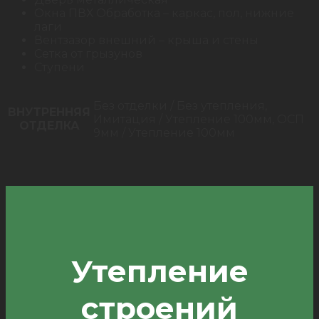
Окна ПВХ Обработка – каркас, пол, нижние
лаги
Вентзазор внешний – крыша и стены
Сетка от грызунов
Ступени
Без отделки / Без утепления,
ВНУТРЕННЯЯ
Имитация / Утепление 100мм, ОСП
ОТДЕЛКА
9мм / Утепление 100мм
Утепление
строений