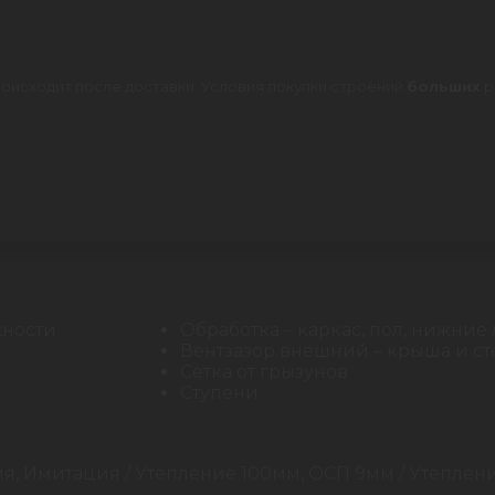
оисходит после доставки. Условия покупки строений
больших
р
жности
Обработка – каркас, пол, нижние
Вентзазор внешний – крыша и с
Сетка от грызунов
Ступени
ния, Имитация / Утепление 100мм, ОСП 9мм / Утеплен