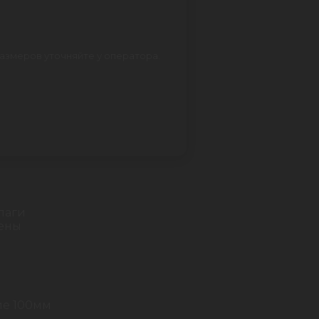
азмеров уточняйте у оператора.
 лаги
тены
ие 100мм