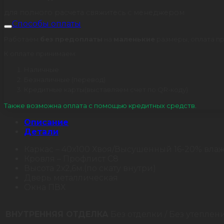
для полного расчета свяжитесь с менеджером
Способы оплаты
Работаем
без предоплаты
на
маленькие
размеры, оплата пр
К оплате принимаем:
Наличные
Безналичные (перевод)
Кредитные карты(выставляем счет по QR-коду)
Также возможна оплата с помощью кредитных средств.
Описание
Детали
Каркас – 40х100 Хвоя/Высушенный 16-20% вла
Кровля – Профлист С8
Высота 2х2,6м.(по скату внутри)
Дверь металлическая
Окна ПВХ
ВНУТРЕННЯЯ ОТДЕЛКА
Без отделки / Без утепле