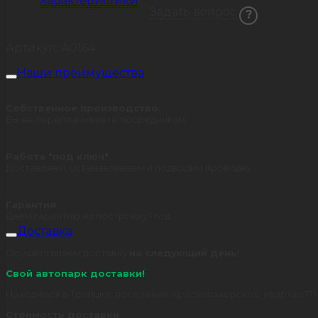
Характеристики
Задать вопрос
6х7
?
Артикул:
А0164
Наши преимущества
Собственное производство.
Вы не переплачиваете посредникам
Работа "под ключ"
Доставляем, устанавливаем и подводим проводку.
Гарантия
Даем гарантию на постройку 1 год
Доставка
Осуществляем доставку
на следующий день
!
Свой автопарк доставки!
Находимся в Троицке, поселение Краснопахорское, квартал 171.
Стоимость доставки