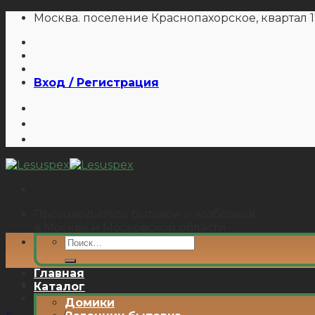
Skip
Москва. поселение Краснопахорское, квартал 1
to
content
Вход / Регистрация
Производитель бытовок и хозблоков
в Москве и Московской области
Искать:
Главная
Каталог
Домики