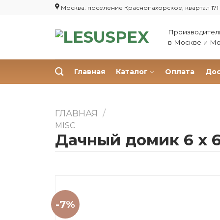
Skip
Москва. поселение Краснопахорское, квартал 171
to
content
Производитель
в Москве и М
Главная
Каталог
Оплата
Дос
ГЛАВНАЯ
/
MISC
Дачный домик 6 х 6
-7%
Добавить в спи