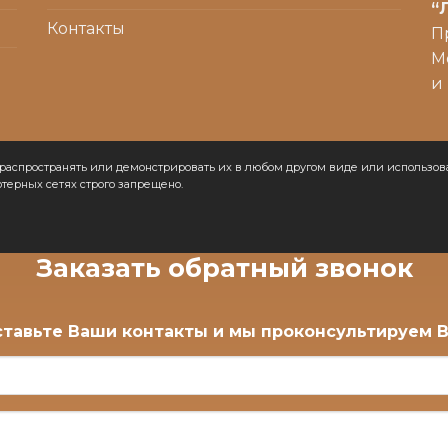
“
Контакты
П
М
и
же распространять или демонстрировать их в любом другом виде или использ
терных сетях строго запрещено.
Заказать обратный звонок
тавьте Ваши контакты и мы проконсультируем 