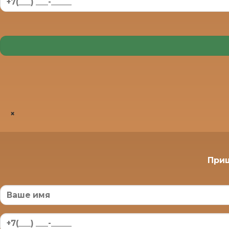
×
Приш