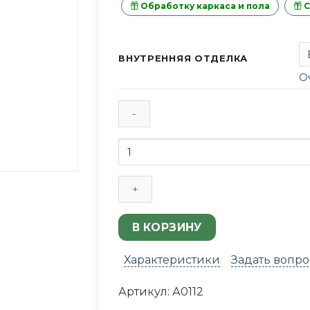
Обработку каркаса и пола
С
ВНУТРЕННЯЯ ОТДЕЛКА
О
Количество
товара
Дачный
домик
6
х
В КОРЗИНУ
6
м.
Характеристики
Задать вопро
Артикул:
А0112