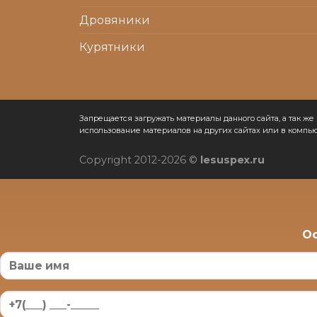
Дровяники
Курятники
Запрещается загружать материалы данного сайта, а так 
использование материалов на других сайтах или в компью
Copyright 2012-2026 ©
lesuspex.ru
Ос