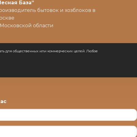
Лесная База”
роизводитель бытовок и хозблоков в
оскве
 Московской области
овать для общественных или коммерческих целей. Любое
Вас