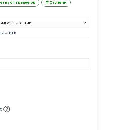
етку от грызунов
Ступени
чистить
с
?