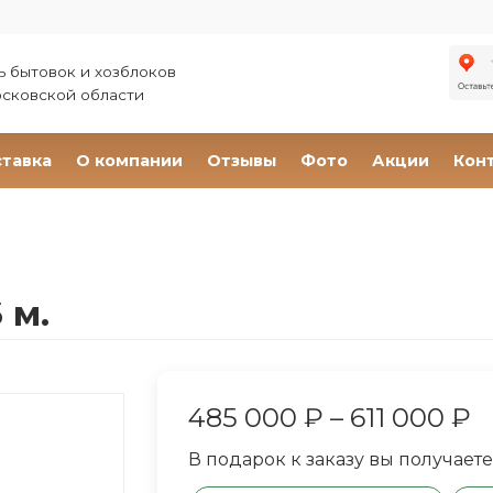
 бытовок и хозблоков
осковской области
тавка
О компании
Отзывы
Фото
Акции
Кон
 м.
485 000
₽
–
611 000
₽
В подарок к заказу вы получаете
сок желаний