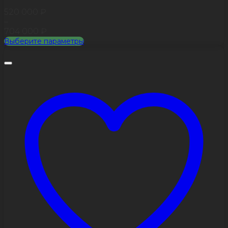
520 000
₽
–
704 000
₽
Выберите параметры
Этот
товар
имеет
несколько
вариаций.
Опции
можно
выбрать
на
странице
товара.