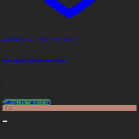
Добавить в список желаний
Вагончик бытовка
Бытовка 6х3 Барн Хаус
297 000
₽
–
361 000
₽
Выберите параметры
Этот
-7%
товар
имеет
несколько
вариаций.
Опции