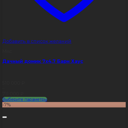
Добавить в список желаний
Misc
Дачный домик 7х4,7 Барн Хаус
510 000
₽
–
711 000
₽
Выберите параметры
Этот
-7%
товар
имеет
несколько
вариаций.