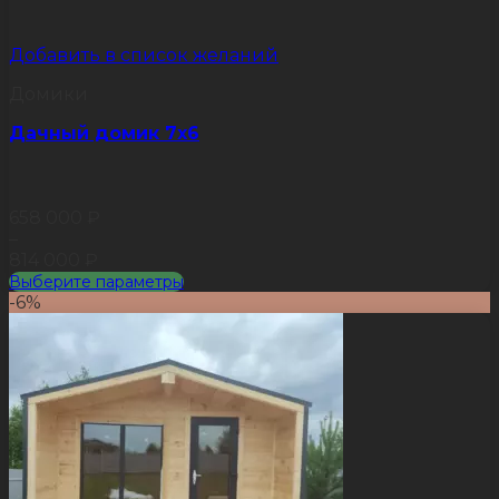
Добавить в список желаний
Домики
Дачный домик 7х6
658 000
₽
–
814 000
₽
Выберите параметры
Этот
-6%
товар
имеет
несколько
вариаций.
Опции
можно
выбрать
на
странице