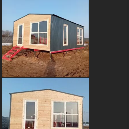
несколько
вариаций.
Опции
можно
выбрать
на
странице
товара.