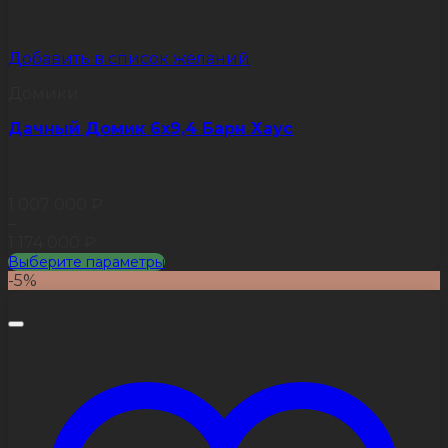
Добавить в список желаний
Домики
Дачный Домик 6х9,4 Барн Хаус
1 007 000
₽
–
1 174 000
₽
Выберите параметры
Этот
-5%
товар
имеет
несколько
вариаций.
Опции
можно
выбрать
на