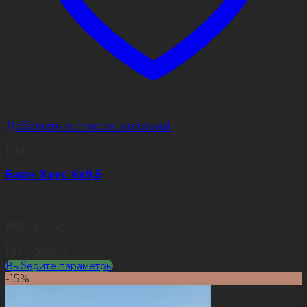
Добавить в список желаний
Misc
Барн Хаус 6х9,5
997 000
₽
–
1 122 000
₽
Выберите параметры
Этот
-15%
товар
имеет