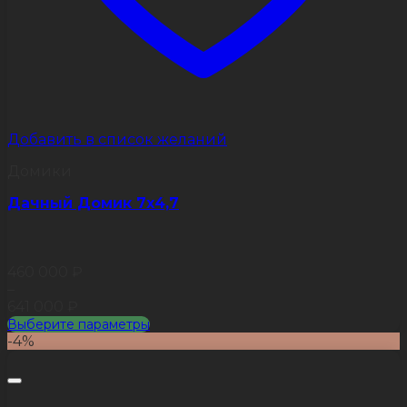
Добавить в список желаний
Домики
Дачный Домик 7х4,7
460 000
₽
–
641 000
₽
Выберите параметры
Этот
-4%
товар
имеет
несколько