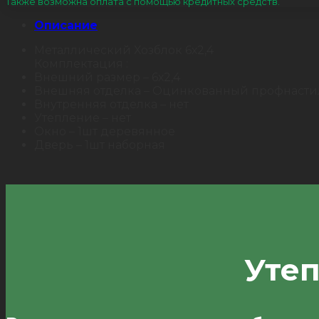
Также возможна оплата с помощью кредитных средств.
Описание
Металлический Хозблок 6х2,4
Комплектация :
Внешний размер – 6х2,4
Внешняя отделка – Оцинкованный профнасти
Внутренняя отделка – нет
Утепление – нет
Окно – 1шт деревянное
Дверь – 1шт наборная
Уте