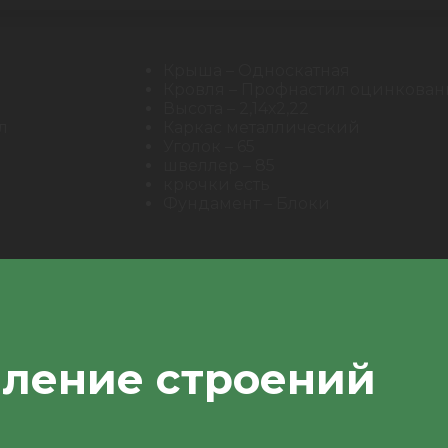
Крыша – Односкатная
Кровля – Профнастил оцинкован
Высота – 2,14х2,22
л
Каркас металлический
Уголок – 65
швеллер – 85
крючки есть
Фундамент – Блоки
пление строений