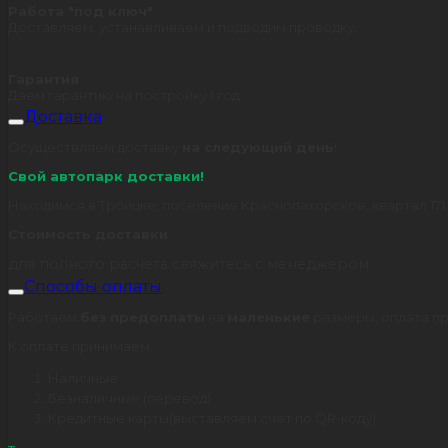
Работа "под ключ"
Доставляем, устанавливаем и подводим проводку.
Гарантия
Даем гарантию на постройку 1 год
Доставка
Осуществляем доставку
на следующий день
!
Свой автопарк доставки!
Находимся в Троицке, поселение Краснопахорское, квартал 171.
Стоимость доставки
для полного расчета свяжитесь с менеджером
Способы оплаты
Работаем
без предоплаты
на
маленькие
размеры, оплата пр
К оплате принимаем:
Наличные
Безналичные (перевод)
Кредитные карты(выставляем счет по QR-коду)