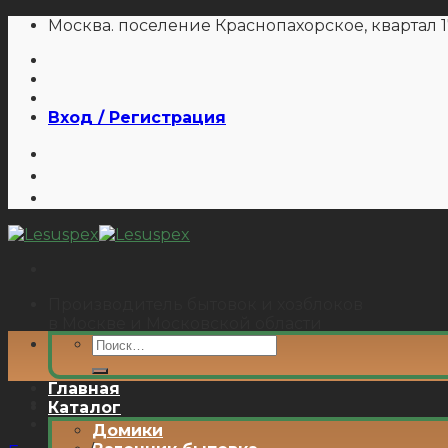
Skip
Москва. поселение Краснопахорское, квартал 1
to
content
Вход / Регистрация
Производитель бытовок и хозблоков
в Москве и Московской области
Искать:
Главная
Каталог
Домики